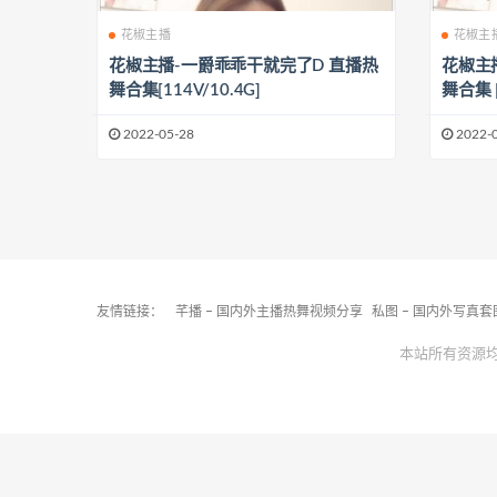
花椒主播
花椒主
花椒主播-一爵乖乖干就完了D 直播热
花椒主
舞合集[114V/10.4G]
舞合集 [
2022-05-28
2022-
友情链接：
芊播 – 国内外主播热舞视频分享
私图 – 国内外写真
本站所有资源