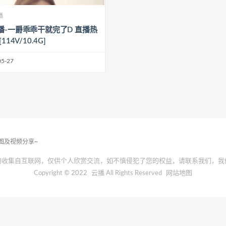
播
播-一爵乖乖干就完了D 直播热
114V/10.4G]
05-27
套图及视频分享~
均收集自互联网，仅供个人欣赏交流，如不慎侵犯了您的权益，请联系我们，我
Copyright © 2022
云播
All Rights Reserved
网站地图