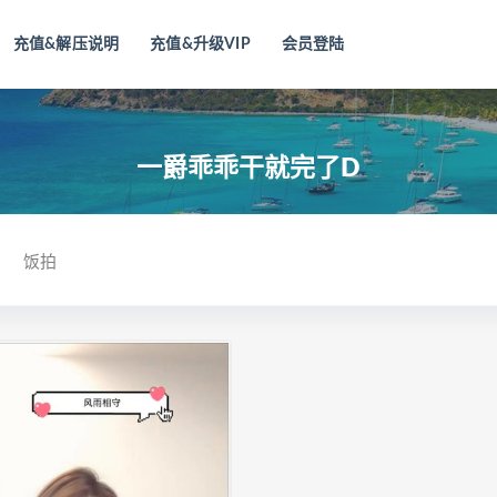
充值&解压说明
充值&升级VIP
会员登陆
一爵乖乖干就完了D
饭拍