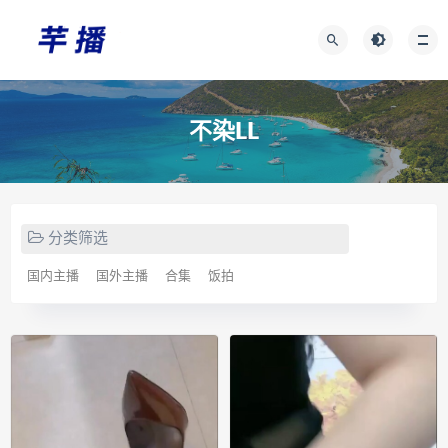
不染LL
分类筛选
国内主播
国外主播
合集
饭拍