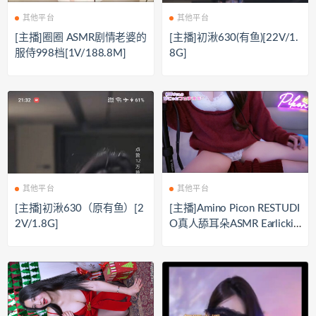
其他平台
其他平台
[主播]圈圈 ASMR剧情老婆的
[主播]初湫630(有鱼)[22V/1.
服侍998档[1V/188.8M]
8G]
其他平台
其他平台
[主播]初湫630（原有鱼）[2
[主播]Amino Picon RESTUDI
2V/1.8G]
O真人舔耳朵ASMR Earlickin
g[1.8G]