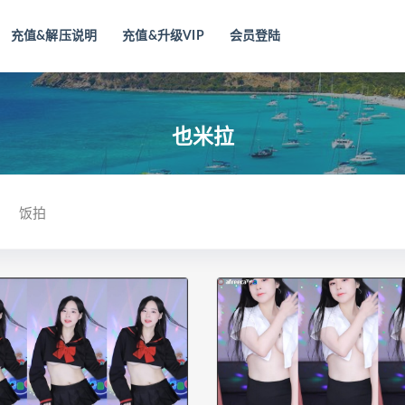
充值&解压说明
充值&升级VIP
会员登陆
也米拉
饭拍