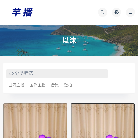
以沫
分类筛选
国内主播
国外主播
合集
饭拍