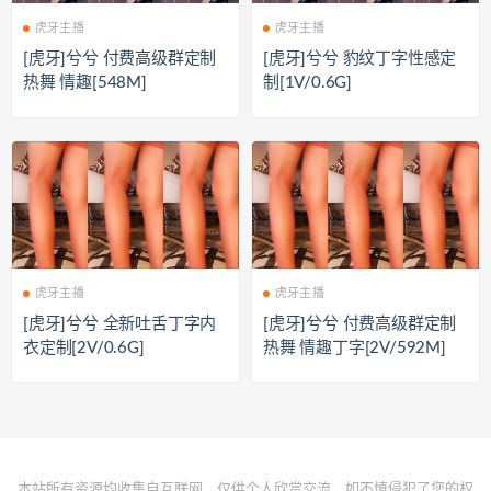
虎牙主播
虎牙主播
[虎牙]兮兮 付费高级群定制
[虎牙]兮兮 豹纹丁字性感定
热舞 情趣[548M]
制[1V/0.6G]
虎牙主播
虎牙主播
[虎牙]兮兮 全新吐舌丁字内
[虎牙]兮兮 付费高级群定制
衣定制[2V/0.6G]
热舞 情趣丁字[2V/592M]
本站所有资源均收集自互联网，仅供个人欣赏交流，如不慎侵犯了您的权