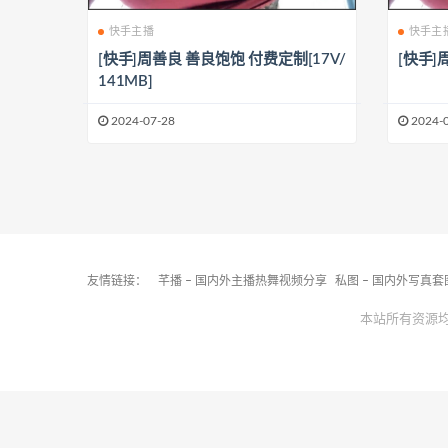
快手主播
快手主
[快手]周善良 善良饱饱 付费定制[17V/
[快手]
141MB]
2024-07-28
2024-
友情链接：
芊播 – 国内外主播热舞视频分享
私图 – 国内外写真
本站所有资源