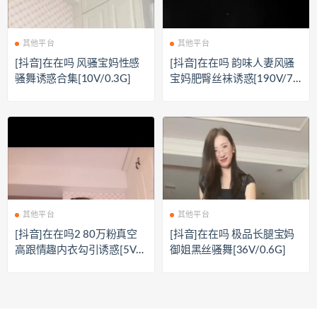
其他平台
其他平台
[抖音]在在吗 风骚宝妈性感
[抖音]在在吗 韵味人妻风骚
骚舞诱惑合集[10V/0.3G]
宝妈肥臀丝袜诱惑[190V/7.4
9G]
其他平台
其他平台
[抖音]在在吗2 80万粉真空
[抖音]在在吗 极品长腿宝妈
高跟情趣内衣勾引诱惑[5V/3
御姐黑丝骚舞[36V/0.6G]
8M]