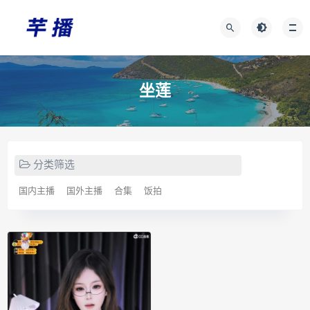
坐莲
分类筛选
国内主播
国外主播
合集
饭拍