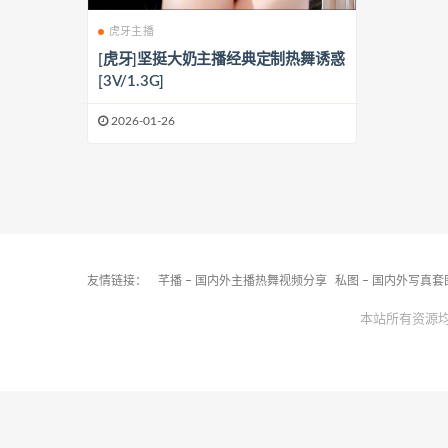
虎牙主播
[虎牙]坚挺大奶主播经典定制热舞诱惑
[3V/1.3G]
2026-01-26
友情链接：
芊播 – 国内外主播热舞视频分享
私图 – 国内外写真
本站所有资源