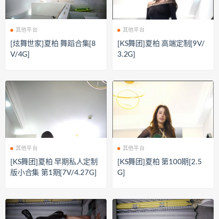
其他平台
其他平台
[炫舞世家]夏柏 舞蹈合集[8
[KS舞团]夏柏 高端定制[9V/
V/4G]
3.2G]
其他平台
其他平台
[KS舞团]夏柏 早期私人定制
[KS舞团]夏柏 第100期[2.5
版小合集 第1期[7V/4.27G]
G]