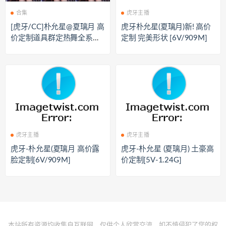
合集
虎牙主播
[虎牙/CC]朴允星@夏璃月 高
虎牙朴允星(夏璃月)新! 高价
价定制道具群定热舞全系列
定制 完美形状 [6V/909M]
合集[129V/28.1G]
虎牙主播
虎牙主播
虎牙-朴允星(夏璃月 高价露
虎牙-朴允星 (夏璃月) 土豪高
脸定制[6V/909M]
价定制[5V-1.24G]
本站所有资源均收集自互联网，仅供个人欣赏交流，如不慎侵犯了您的权