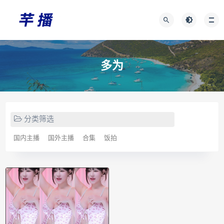
多为
分类筛选
国内主播
国外主播
合集
饭拍