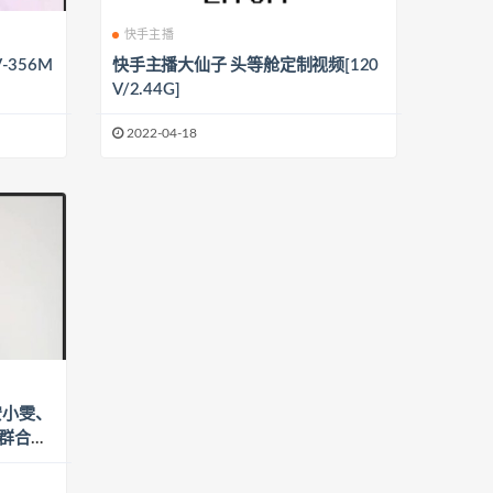
快手主播
-356M
快手主播大仙子 头等舱定制视频[120
V/2.44G]
2022-04-18
安小雯、
蹈群合集