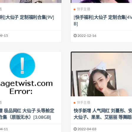
播
快手主播
利]大仙子 定制福利合集[9V]
[快手福利]大仙子 定制合集[4V
B]
09-15
2022-12-16
播
快手主播
增 极品网红 大仙子 头等舱定
快手新增 人气网红 刘蔓彤、
集（原版无水）[3.08GB]
大仙子、果果、艾丽丽 等舞
[74V/1.84G]
04-11
2022-04-03