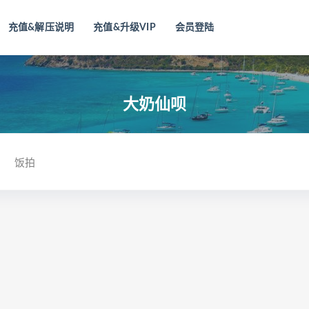
充值&解压说明
充值&升级VIP
会员登陆
大奶仙呗
饭拍