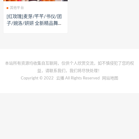
其他平台
[红玫瑰]麦芽/芊芊/书仪/团
子/婉洛/妍妍 全新精品舞团
最新加密流出版[7V/11.8G]
本站所有资源均收集自互联网，仅供个人欣赏交流，如不慎侵犯了您的权
益，请联系我们，我们将尽快处理！
Copyright © 2022
云播
All Rights Reserved
网站地图