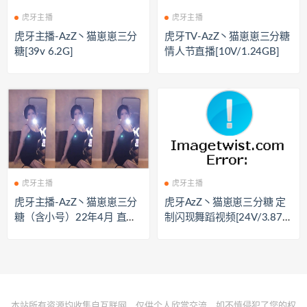
虎牙主播
虎牙主播
虎牙主播-AzZ丶猫崽崽三分
虎牙TV-AzZ丶猫崽崽三分糖
糖[39v 6.2G]
情人节直播[10V/1.24GB]
虎牙主播
虎牙主播
虎牙主播-AzZ丶猫崽崽三分
虎牙AzZ丶猫崽崽三分糖 定
糖（含小号）22年4月 直播
制闪现舞蹈视频[24V/3.87
热舞合集 原版无水[17V/1.8
G]
8G]
本站所有资源均收集自互联网，仅供个人欣赏交流，如不慎侵犯了您的权