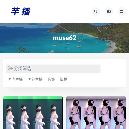
muse62
分类筛选
国内主播
国外主播
合集
饭拍